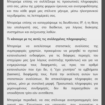
Μπορούμε επίσης να συλλέξουμε τις προσωπικές πληροφορίες
από σας, μέσω της χρήσης φορμών έρευνας και ανατροφοδότησης
και που κάθε φορά μας στέλνετε μήνυμα, μέσω ηλεκτρονικού
ταχυδρομείου, τις λεπτομέρειές σας.
Μπορούμε επίσης να καταγράψουμε τις διευθύνσεις IP, ή τη θέση
του υπολογιστή σας, στο διαδίκτυο, για λόγους διοίκησης
συστημάτων και ανίχνευσης λαθών.
Τι κάνουμε με τις αυτές τις συλλεγμένες πληροφορίες;
Μπορούμε να εκτελέσουμε στατιστικές αναλύσεις της
συμπεριφοράς χρηστών, προκειμένου να μετρηθεί το σχετικό
καταναλωτικό ενδιαφέρον, για τις διάφορες περιοχές του
ιστοχώρου μας (για λόγους ανάπτυξης προϊόντων) και για να
ενημερώνουμε τους διαφημιστές, ως προς τον αριθμό
καταναλωτών που έχει δει, ή "έχει χτυπήσει" τα εμβλήματα
(banners), διαφήμισής τους. Κατά την εκτέλεση αυτών των
στατιστικών αναλύσεων, θα αποκαλύψουμε πληροφορίες σε
τρίτους, μόνο με συνολική μορφή. Προσωπικές πληροφορίες για
μεμονωμένους συνδρομητές, δεν θα παρασχεθούν σε
οποιοδήποτε τρίτο εάν αντιτίθεστε.
Μπορούμε περιοδικά, να σας στέλνουμε αναπροσαρμογές όσο
αφορά την Επιχείρηση και υπηρεσίες, που προσφέρει η