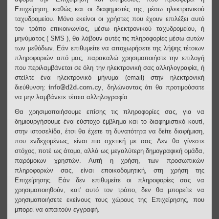
Επιχείρηση, καθώς και οι διαφημιστές της, μέσω ηλεκτρονικού
ταχυδρομείου. Μόνο εκείνοι οι χρήστες που έχουν επιλέξει αυτό
τον τρόπο επικοινωνίας, μέσω ηλεκτρονικού ταχυδρομείου, ή
μηνύματος ( SMS ), θα λάβουν αυτές τις πληροφορίες μέσω αυτών
των μεθόδων. Εάν επιθυμείτε να αποχωρήσετε της λήψης τέτοιων
πληροφοριών από μας, παρακαλώ χρησιμοποιήστε την επιλογή
που περιλαμβάνεται σε όλη την ηλεκτρονική σας αλληλογραφία, ή
στείλτε ένα ηλεκτρονικό μήνυμα (email) στην ηλεκτρονική
διεύθυνση:
, δηλώνοντας ότι θα προτιμούσατε
να μην λαμβάνετε τέτοια αλληλογραφία.
Θα χρησιμοποιήσουμε επίσης τις πληροφορίες σας, για να
δημιουργήσουμε ένα εύστοχο έμβλημα και το διαφημιστικό κουτί,
στην ιστοσελίδα, έτσι θα έχετε τη δυνατότητα να δείτε διαφήμιση,
που ενδεχομένως, είναι πιο σχετική με σας. Δεν θα γίνεστε
στόχος, ποτέ ως άτομο, αλλά ως μεγαλύτερη δημογραφική ομάδα,
παρόμοιων χρηστών. Αυτή η χρήση, των προσωπικών
πληροφοριών σας, είναι εποικοδομητική, στη χρήση της
Επιχείρησης. Εάν δεν επιθυμείτε οι πληροφορίες σας να
χρησιμοποιηθούν, κατ' αυτό τον τρόπο, δεν θα μπορείτε να
χρησιμοποιήσετε εκείνους τους χώρους της Επιχείρησης, που
μπορεί να απαιτούν εγγραφή.