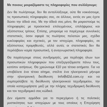
Με ποιους μοιραζόμαστε τις πληροφορίες που συλλέγουμε;
Δεν θα πωλήσουμε, δεν θα ανταλλάξουμε, ούτε θα νοικιάσουμε,
τις προσωπικές πληροφορίες σας, σε άλλους, εκτός αν μας έχετε
δώσει την άδειά σας. Με την άδειά σας μόνο, θα μοιραστούμε τις
πληροφορίες με προσεκτικά επιλεγμένους, επιλήψιμους και
αξιόπιστους τρίτους. Επίσης, μπορούμε να παρέχουμε συνολικές
στατιστικές, όσον αφορά τις πωλήσεις πελατών μας, σχέδια
κυκλοφορίας και σχετικές, με τον ιστοχώρο, πληροφορίες, σε
αξιόπιστους προμηθευτές, αλλά αυτές οι στατιστικές δεν θα
περιλάβουν καμία προσωπική, ή αναγνωριστική πληροφορία.
Θα παράσχουμε στους συνδρομητές, μια περίληψη όλων των
προσωπικών πληροφοριών που επεξεργαζόμαστε πάνω τους,
κατόπιν αιτήσεως. Θα χρεώνουμε €10 για τέτοια αιτήματα. Για να
υποβάλετε ένα τέτοιο αίτημα, στείλτε ένα ηλεκτρονικό μήνυμα
στην ηλεκτρονική διεύθυνση:
και να
συμπεριλάβετε τη διεύθυνση ηλεκτρονικού ταχυδρομείου, την
οποία καταχωρήσατε μαζί με την πλήρης ταχυδρομική διεύθυνση
και τον ταχυδρομικό σας κώδικά.
Δεν είμαστε αρμόδιοι για το περιεχόμενο ή τις πολιτικές
μυστικότητας των ιστοχώρων με τους οποίους η Επιχείρηση