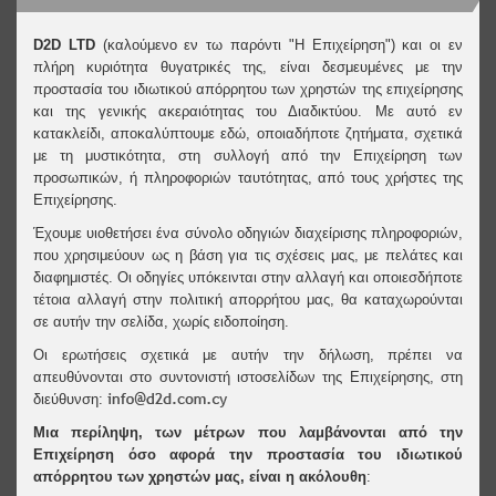
D2D LTD
(καλούμενο εν τω παρόντι "Η Επιχείρηση") και οι εν
πλήρη κυριότητα θυγατρικές της, είναι δεσμευμένες με την
προστασία του ιδιωτικού απόρρητου των χρηστών της επιχείρησης
και της γενικής ακεραιότητας του Διαδικτύου. Με αυτό εν
κατακλείδι, αποκαλύπτουμε εδώ, οποιαδήποτε ζητήματα, σχετικά
με τη μυστικότητα, στη συλλογή από την Επιχείρηση των
προσωπικών, ή πληροφοριών ταυτότητας, από τους χρήστες της
Επιχείρησης.
Έχουμε υιοθετήσει ένα σύνολο οδηγιών διαχείρισης πληροφοριών,
που χρησιμεύουν ως η βάση για τις σχέσεις μας, με πελάτες και
διαφημιστές. Οι οδηγίες υπόκεινται στην αλλαγή και οποιεσδήποτε
τέτοια αλλαγή στην πολιτική απορρήτου μας, θα καταχωρούνται
σε αυτήν την σελίδα, χωρίς ειδοποίηση.
Οι ερωτήσεις σχετικά με αυτήν την δήλωση, πρέπει να
απευθύνονται στο συντονιστή ιστοσελίδων της Επιχείρησης, στη
διεύθυνση:
Μια περίληψη, των μέτρων που λαμβάνονται από την
Επιχείρηση όσο αφορά την προστασία του ιδιωτικού
απόρρητου των χρηστών μας, είναι η ακόλουθη
: