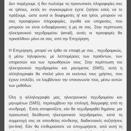
Δεν παρέχουμε, ή δεν πωλούμε τις προσωπικές πληροφορίες σας
σε τρίτους, εκτός αν συγκεκριμένα έχετε ζητήσει εσείς να το
πράξουμε, ώστε αυτοί οι διαφημιστές ή/ και τρίτοι, μπορούν να
σας προσφέρουν πληροφορίες, αγαθά και υπηρεσίες, που
μπορούν να είναι ενδιαφέρουσες ή μη σε σας. Στην περίπτωση
ηλεκτρονικού ταχυδρομείου (email), αυτές οι προσφορές θα
προσέλθουν μόνο σε σας, από την Επιχείρηση.
Η Επιχείρηση, μπορεί να έρθει σε επαφή με σας , ταχυδρομικώς,
ή μέσω τηλεφώνου, με λεπτομέρειες των προϊόντων, των
υπηρεσιών και των προωθήσεών τους. Στην περίπτωση του
ηλεκτρονικού ταχυδρομείου και μηνύματος (SMS), αυτή η
αλληλογραφία θα σταλεί μόνο σε εκείνους τους χρήστες, που
έχουν επιλέξει, να λαμβάνουν την επικοινωνία τους, μέσω αυτών
των μεθόδων.
Όλη η αλληλογραφία μας, ηλεκτρονικού ταχυδρομείου και
μηνυμάτων (SMS), περιλαμβάνει την επιλογή, διαγραφής από τη
συνδρομή . Εσείς αποφασίζετε, εάν θα ταχυδρομηθεί δημόσια, μια
προσωπική διεύθυνση ηλεκτρονικού ταχυδρομείου, κατά τη
συμμετοχή σας σε απευθείας σύνδεσης, διaδικτυακές συζητήσεις
(on-line). Εάν θα επιθυμούσατε να αποχωρήσετε, από αυτή τη