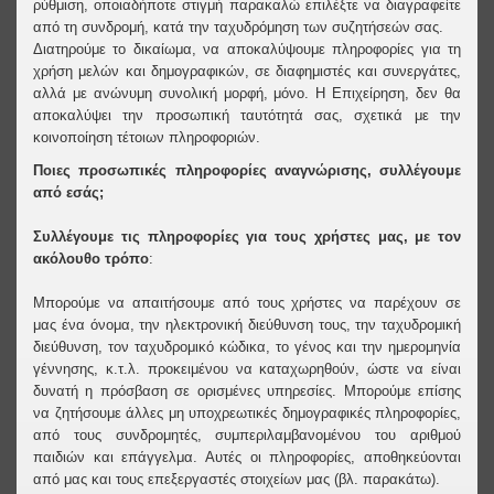
ρύθμιση, οποιαδήποτε στιγμή παρακαλώ επιλέξτε να διαγραφείτε
από τη συνδρομή, κατά την ταχυδρόμηση των συζητήσεών σας.
Διατηρούμε το δικαίωμα, να αποκαλύψουμε πληροφορίες για τη
χρήση μελών και δημογραφικών, σε διαφημιστές και συνεργάτες,
αλλά με ανώνυμη συνολική μορφή, μόνο. Η Επιχείρηση, δεν θα
αποκαλύψει την προσωπική ταυτότητά σας, σχετικά με την
κοινοποίηση τέτοιων πληροφοριών.
Ποιες προσωπικές πληροφορίες αναγνώρισης, συλλέγουμε
από εσάς;
Συλλέγουμε τις πληροφορίες για τους χρήστες μας, με τον
ακόλουθο τρόπο
:
Μπορούμε να απαιτήσουμε από τους χρήστες να παρέχουν σε
μας ένα όνομα, την ηλεκτρονική διεύθυνση τους, την ταχυδρομική
διεύθυνση, τον ταχυδρομικό κώδικα, το γένος και την ημερομηνία
γέννησης, κ.τ.λ. προκειμένου να καταχωρηθούν, ώστε να είναι
δυνατή η πρόσβαση σε ορισμένες υπηρεσίες. Μπορούμε επίσης
να ζητήσουμε άλλες μη υποχρεωτικές δημογραφικές πληροφορίες,
από τους συνδρομητές, συμπεριλαμβανομένου του αριθμού
παιδιών και επάγγελμα. Αυτές οι πληροφορίες, αποθηκεύονται
από μας και τους επεξεργαστές στοιχείων μας (βλ. παρακάτω).