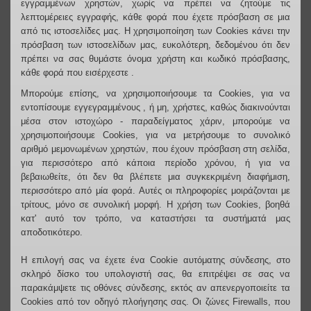
εγγραμμένων χρηστών, χωρίς να πρέπει να ζητούμε τις
λεπτομέρειες εγγραφής, κάθε φορά που έχετε πρόσβαση σε μια
από τις ιστοσελίδες μας. Η χρησιμοποίηση των Cookies κάνει την
πρόσβαση των ιστοσελίδων μας, ευκολότερη, δεδομένου ότι δεν
πρέπει να σας θυμάστε όνομα χρήστη και κωδικό πρόσβασης,
κάθε φορά που εισέρχεστε .
Μπορούμε επίσης, να χρησιμοποιήσουμε τα Cookies, για να
εντοπίσουμε εγγεγραμμένους , ή μη, χρήστες, καθώς διακινούνται
μέσα στον ιστοχώρο - παραδείγματος χάριν, μπορούμε να
χρησιμοποιήσουμε Cookies, για να μετρήσουμε το συνολικό
αριθμό μεμονωμένων χρηστών, που έχουν πρόσβαση στη σελίδα,
για περισσότερο από κάποια περίοδο χρόνου, ή για να
βεβαιωθείτε, ότι δεν θα βλέπετε μια συγκεκριμένη διαφήμιση,
περισσότερο από μία φορά. Αυτές οι πληροφορίες μοιράζονται με
τρίτους, μόνο σε συνολική μορφή. Η χρήση των Cookies, βοηθά
κατ' αυτό τον τρόπο, να καταστήσει τα συστήματά μας
αποδοτικότερο.
Η επιλογή σας να έχετε ένα Cookie αυτόματης σύνδεσης, στο
σκληρό δίσκο του υπολογιστή σας, θα επιτρέψει σε σας να
παρακάμψετε τις οθόνες σύνδεσης, εκτός αν απενεργοποιείτε τα
Cookies από τον οδηγό πλοήγησης σας. Οι ζώνες Firewalls, που