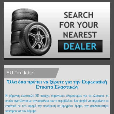
EU Tire label
Όλα όσα πρέπει να ξέρετε για την Ευρωπαϊκή
Ετικέτα Ελαστικών
Η σήμανση ελαστικών ΕΕ παρέχει σημαντικές πληροφορίες για τα ελαστικά, οι
οποίες σχετίζονται με την ασφάλεια και το περιβάλλον. Σας βοηθά να συγκρίνετε τα
ελαστικά σε ό,τι αφορά την πρόσφυση σε βρεγμένο δρόμο, την αποδοτικότητα
καυσίμου και τον θόρυβο.