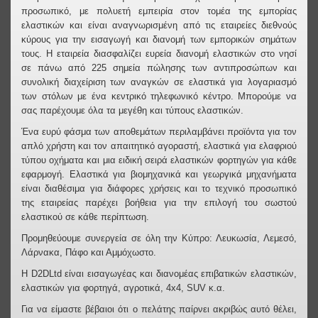
προσωπικό, με πολυετή εμπειρία στον τομέα της εμπορίας
ελαστικών και είναι αναγνωρισμένη από τις εταιρείες διεθνούς
κύρους για την εισαγωγή και διανομή των εμπορικών σημάτων
τους. Η εταιρεία διασφαλίζει ευρεία διανομή ελαστικών στο νησί
σε πάνω από 225 σημεία πώλησης των αντιπροσώπων και
συνολική διαχείριση των αναγκών σε ελαστικά για λογαριασμό
των στόλων με ένα κεντρικό τηλεφωνικό κέντρο. Μπορούμε να
σας παρέχουμε όλα τα μεγέθη και τύπους ελαστικών.
Ένα ευρύ φάσμα των αποθεμάτων περιλαμβάνει προϊόντα για τον
απλό χρήστη και τον απαιτητικό αγοραστή, ελαστικά για ελαφριού
τύπου οχήματα και μια ειδική σειρά ελαστικών φορτηγών για κάθε
εφαρμογή. Ελαστικά για βιομηχανικά και γεωργικά μηχανήματα
είναι διαθέσιμα για διάφορες χρήσεις και το τεχνικό προσωπικό
της εταιρείας παρέχει βοήθεια για την επιλογή του σωστού
ελαστικού σε κάθε περίπτωση.
Προμηθεύουμε συνεργεία σε όλη την Κύπρο: Λευκωσία, Λεμεσό,
Λάρνακα, Πάφο και Αμμόχωστο.
Η D2DLtd είναι εισαγωγέας και διανομέας επιβατικών ελαστικών,
ελαστικών για φορτηγά, αγροτικά, 4x4, SUV κ.α.
Για να είμαστε βέβαιοι ότι ο πελάτης παίρνει ακριβώς αυτό θέλει,